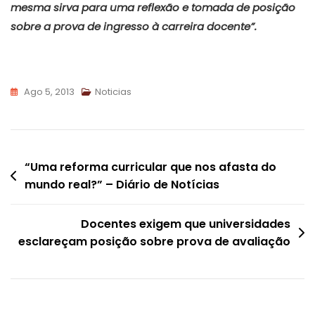
mesma sirva para uma reflexão e tomada de posição
sobre a prova de ingresso à carreira docente”.
Ago 5, 2013
Noticias
Navegação
“Uma reforma curricular que nos afasta do
mundo real?” – Diário de Notícias
de
artigos
Docentes exigem que universidades
esclareçam posição sobre prova de avaliação