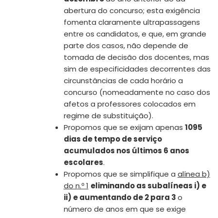
abertura do concurso; esta exigência
fomenta claramente ultrapassagens
entre os candidatos, e que, em grande
parte dos casos, não depende de
tomada de decisão dos docentes, mas
sim de especificidades decorrentes das
circunstâncias de cada horário a
concurso (nomeadamente no caso dos
afetos a professores colocados em
regime de substituição).
Propomos que se exijam apenas
1095
dias de tempo de serviço
acumulados nos últimos 6 anos
escolares
.
Propomos que se simplifique a
alínea b)
do n.º 1
eliminando as subalíneas i) e
ii) e aumentando de 2 para 3
o
número de anos em que se exige