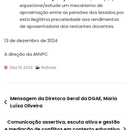
equacione/estude um mecanismo de
aproximação entre as pensões dos lesados por
esta ilegítima precariedade aos rendimentos
de aposentadoria dos restantes docentes.
13 de dezembro de 2024
A direção da ANVPC
Dez 13, 2024
Noticias
Navegação
Mensagem da Diretora Geral da DGAE, Maria
Luísa Oliveira
de
artigos
Comunicação assertiva, escuta ativa e gestão
e mediação de conflitos em contexto educativo