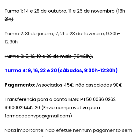
Turma 1: 14 e 28 de outubro, 11 e 25 de novembro (18h-
21h)
Turma 2: 31 de janeiro; 7, 21 e 28 de fevereiro; 9:30h-
12:30h.
Turma 3: 5, 12, 19 e 26 de maio (18h:21h).
Turma 4: 9, 16, 23 e 30 (sábados, 9:30h-12:30h)
Pagamento
: Associados 45€; não associados 90€
Transferência para a conta IBAN: PT50 0036 0262
99100029442 20 (Envie comprovativo para
formacaoanvpc@gmail.com)
Nota importante: Não efetue nenhum pagamento sem