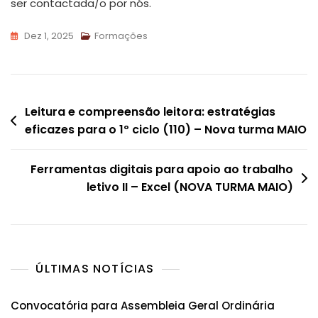
ser contactada/o por nós.
Dez 1, 2025
Formações
Navegação
Leitura e compreensão leitora: estratégias
eficazes para o 1º ciclo (110) – Nova turma MAIO
de
artigos
Ferramentas digitais para apoio ao trabalho
letivo II – Excel (NOVA TURMA MAIO)
ÚLTIMAS NOTÍCIAS
Convocatória para Assembleia Geral Ordinária