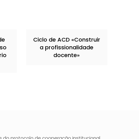
de
Ciclo de ACD «Construir
rso
a profissionalidade
rio
docente»
s do protocolo de cooperação institucional