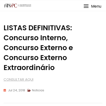
Skip
Menu
to
content
LISTAS DEFINITIVAS:
Concurso Interno,
Concurso Externo e
Concurso Externo
Extraordinário
CONSULTAR AQUI
Jul 24, 2018
Noticias