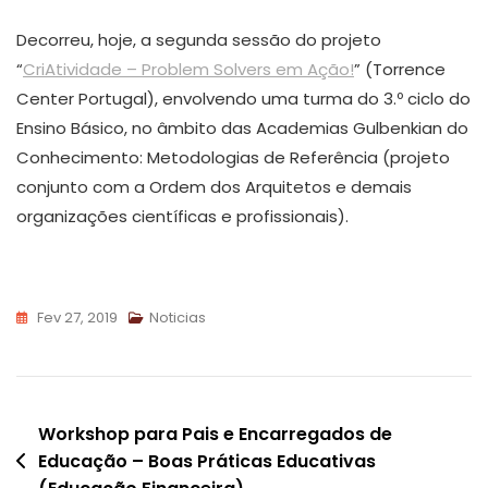
Decorreu, hoje, a segunda sessão do projeto
“
CriAtividade – Problem Solvers em Ação!
” (Torrence
Center Portugal), envolvendo uma turma do 3.º ciclo do
Ensino Básico, no âmbito das Academias Gulbenkian do
Conhecimento: Metodologias de Referência (projeto
conjunto com a Ordem dos Arquitetos e demais
organizações científicas e profissionais).
Fev 27, 2019
Noticias
Navegação
Workshop para Pais e Encarregados de
Educação – Boas Práticas Educativas
de