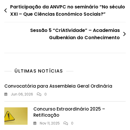
Navegação
Participação da ANVPC no seminário “No século
XXI – Que Ciências Económico Sociais?”
de
artigos
Sessão 5 “CriAtividade” – Academias
Gulbenkian do Conhecimento
ÚLTIMAS NOTÍCIAS
Convocatória para Assembleia Geral Ordinária
Jun 06, 2026
0
Concurso Extraordinário 2025 –
Retificação
Nov 11, 2025
0