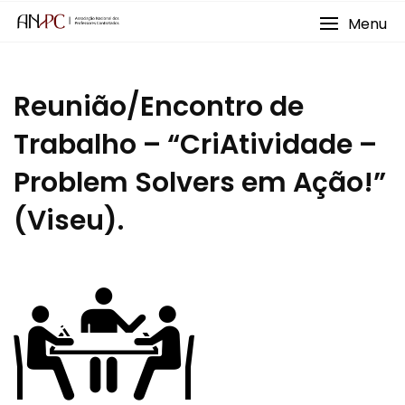
Skip
Menu
to
content
Reunião/Encontro de
Trabalho – “CriAtividade –
Problem Solvers em Ação!”
(Viseu).