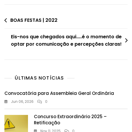
Navegação
BOAS FESTAS | 2022
de
Eis-nos que chegados aqui…..é o momento de
artigos
optar por comunicação e percepções claras!
ÚLTIMAS NOTÍCIAS
Convocatória para Assembleia Geral Ordinária
Jun 06, 2026
0
Concurso Extraordinário 2025 –
Retificação
Nov 11, 2025
0