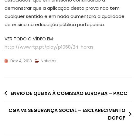
demonstrar que a aplicação desta prova não tem
qualquer sentido e em nada aumentará a qualidade
de ensino na educação pública portuguesa.
VER TODO O VÍDEO EM:
http://www.rtp.pt/play/p1068/24-horas
Dez 4, 2013
Noticias
Navegação
ENVIO DE QUEIXA À COMISSÃO EUROPEIA – PACC
de
CGA vs SEGURANÇA SOCIAL – ESCLARECIMENTO
artigos
DGPGF