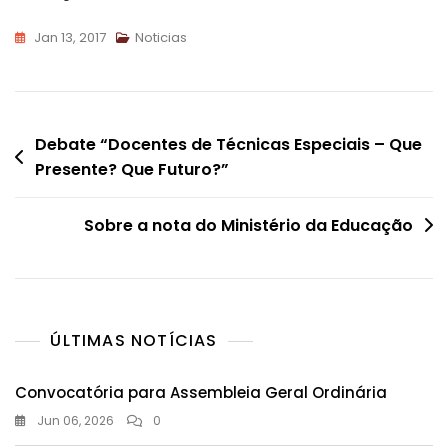
Jan 13, 2017
Noticias
Navegação
Debate “Docentes de Técnicas Especiais – Que
Presente? Que Futuro?”
de
artigos
Sobre a nota do Ministério da Educação
ÚLTIMAS NOTÍCIAS
Convocatória para Assembleia Geral Ordinária
Jun 06, 2026
0