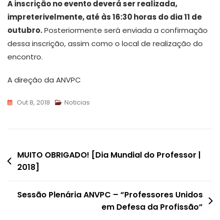
A inscrição no evento deverá ser realizada,
impreterivelmente, até às 16:30 horas do dia 11 de
outubro.
Posteriormente será enviada a confirmação
dessa inscrição, assim como o local de realização do
encontro.
A direção da ANVPC
Out 8, 2018
Noticias
Navegação
MUITO OBRIGADO! [Dia Mundial do Professor |
2018]
de
artigos
Sessão Plenária ANVPC – “Professores Unidos
em Defesa da Profissão”